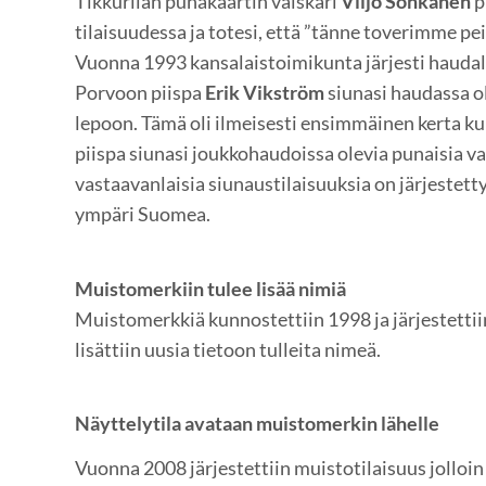
Tikkurilan punakaartin välskäri
Viljo Sohkanen
p
tilaisuudessa ja totesi, että ”tänne toverimme pe
Vuonna 1993 kansalaistoimikunta järjesti hauda
Porvoon piispa
Erik Vikström
siunasi haudassa o
lepoon. Tämä oli ilmeisesti ensimmäinen kerta k
piispa siunasi joukkohaudoissa olevia punaisia 
vastaavanlaisia siunaustilaisuuksia on järjestetty
ympäri Suomea.
Muistomerkiin tulee lisää nimiä
Muistomerkkiä kunnostettiin 1998 ja järjestettii
lisättiin uusia tietoon tulleita nimeä.
Näyttelytila avataan muistomerkin lähelle
Vuonna 2008 järjestettiin muistotilaisuus jolloin