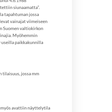
uhui 4.6.1988
itettiin siunaamatta”.
lla tapahtuman jossa
levat vainajat viimeiseen
un Suomen valtiokirkon
vainajia. Myöhemmin
 useilla paikkakunnilla
n tilaisuus, jossa mm
 myös avattiin näyttelytila