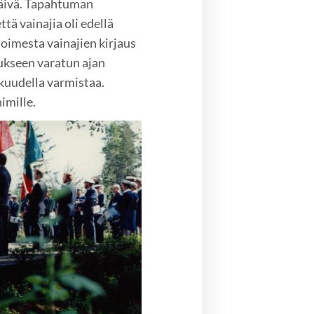
päivä. Tapahtuman
ttä vainajia oli edellä
imesta vainajien kirjaus
ukseen varatun ajan
kkuudella varmistaa.
imille.