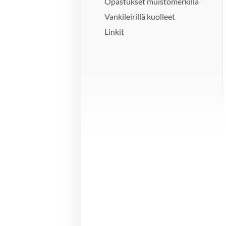
Opastukset muistomerkillä
Vankileirillä kuolleet
Linkit