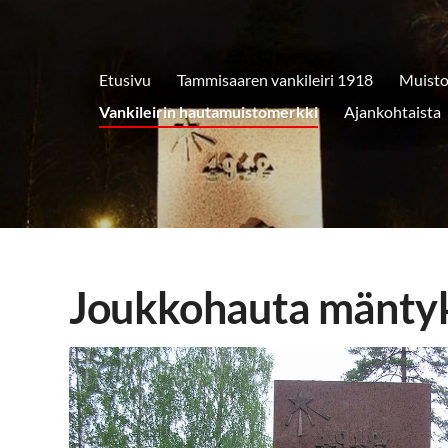
8
Etusivu
Tammisaaren vankileiri 1918
Muisto
Vankileirin hautamuistomerkki
Ajankohtaista
Joukkohauta mänty