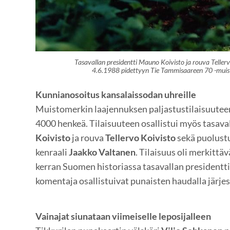
Tasavallan presidentti Mauno Koivisto ja rouva Tellervo
4.6.1988 pidettyyn Tie Tammisaareen 70 -mui
Kunnianosoitus kansalaissodan uhreille
Muistomerkin laajennuksen paljastustilaisuuteen
4000 henkeä. Tilaisuuteen osallistui myös tasava
Koivisto
ja rouva
Tellervo Koivisto
sekä puolust
kenraali
Jaakko Valtanen
. Tilaisuus oli merkittä
kerran Suomen historiassa tasavallan presidentt
komentaja osallistuivat punaisten haudalla järjes
Vainajat siunataan viimeiselle leposijalleen