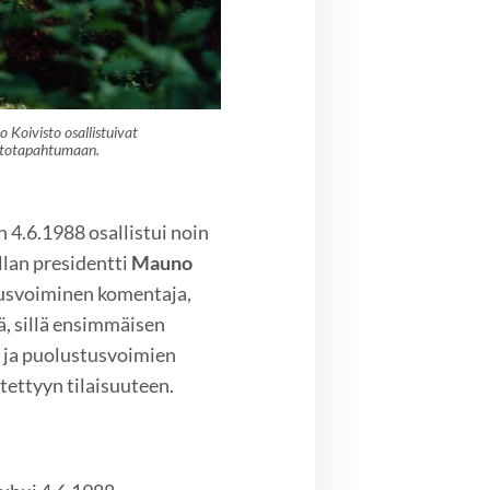
 Koivisto osallistuivat
stotapahtumaan.
 4.6.1988 osallistui noin
llan presidentti
Mauno
usvoiminen komentaja,
vä, sillä ensimmäisen
i ja puolustusvoimien
tettyyn tilaisuuteen.