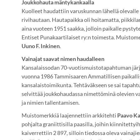
Joukkohauta mäntykankaalla
Kuolleet haudattiin varuskunnan lähellä olevalle
rivihautaan. Hautapaikka oli hoitamatta, piikki
aina vuoteen 1951 saakka, jolloin paikalle pysty
Entiset Punakaartilaiset ry:n toimesta. Muistome
Uuno F. Inkinen
.
Vainajat saavat nimen haudalleen
Kansalaissodan 70-vuotismuistotapahtuman järje
vuonna 1986 Tammisaaren Ammatillisen paikallis
kansalaistoimikunta. Tehtäväkseen se sai tapaht
selvittää joukkohaudassa nimettöminä olevien va
ja nimien tallentamisen.
Muistomerkkiä laajennettiin arkkitehti
Paavo Ka
pohjalta graniittisilla paasilla, joihin kiinnitetty
kaiverrettiin 2 897, silloin tiedossa oleva vainaj