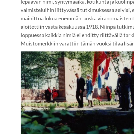
lepäävän nimi, syntymäaika, kotikunta ja kuolin
valmisteluihin liittyvässä tutkimuksessa selvisi, e
mainittua lukua enemmän, koska viranomaisten to
aloitettiin vasta kesäkuussa 1918. Niinpä tutkim
loppuessa kaikkia nimiä ei ehditty riittävällä tar
Muistomerkkiin varattiin tämän vuoksi tilaa lisän