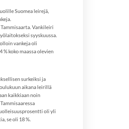
olille Suomea leirejä,
nkeja.
ä Tammisaarta. Vankileiri
yölaitokseksi syyskuussa.
olloin vankeja oli
,4 % koko maassa olevien
sellisen surkeiksi ja
oulukuun aikana leirillä
kaan kaikkiaan noin
li Tammisaaressa
lleisuusprosentti oli yli
a, se oli 18 %.