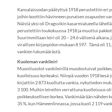
Kansalaissodan päätyttyä 1918 perustettiin eri pu
joihin koottiin hävinneen punaisen osapuolen va
Näistä yksi oli Dragsvikin kasarmialueella lähell
perustettiin toukokuussa 1918 ja muuttui pakkot
Suurimmillaan leiri oli 20 – 24.6 välisenä aikana, j
virallisen kirjanpidon mukaan 8 597. Tämä oli 11
vankien lukumäärästä.
Kuoleman vankileiri
Muonitusolot vankileirillä muodostuivat poikkeuk
kuolleisuus korkeaksi. Niinpä vuoden 1918 kesä-j
kirjattiin 2 873 kuollutta vankia, nykytiedon mu
3 100. Muihin leireihin verrattuna kuolleisuus o
poikkeuksellisen korkea. Vankimäärään nähden kuo
35 %, kun Hämeenlinnassa, jossa kuoli 2 119 vanki