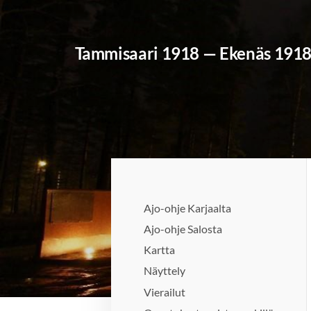
Siirry
sivun
Tammisaari 1918 — Ekenäs 191
sisältöön
Ajo-ohje Karjaalta
Ajo-ohje Salosta
Kartta
Näyttely
Vierailut