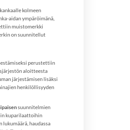
 kankaalle kolmeen
lanka-aidan ympäröimänä,
tettiin muistomerkki
rkin on suunnitellut
stämiseksi perustettiin
järjestön aloitteesta
uman järjestämisen lisäksi
inajien henkilöllisyyden
ipaisen
suunnitelmien
ihin kuparilaattoihin
ien lukumäärä, haudassa