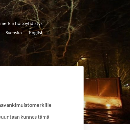
merkin hoitoyhdistys
Svenska
English
navankimuistomerkille
 suuntaan kunnes tämä