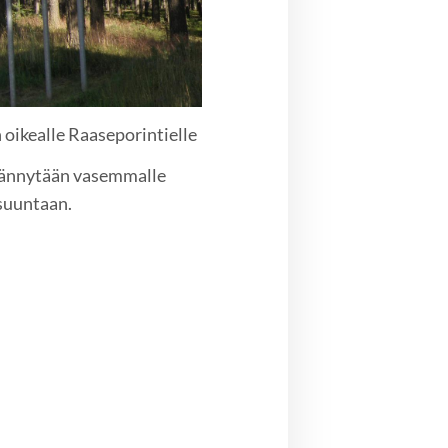
oikealle Raaseporintielle
käännytään vasemmalle
 suuntaan.