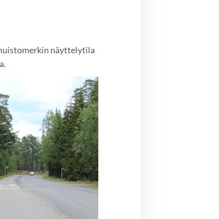
muistomerkin näyttelytila
a.