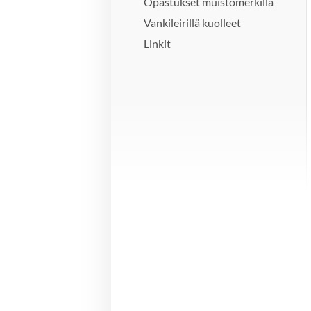
Opastukset muistomerkillä
Vankileirillä kuolleet
Linkit