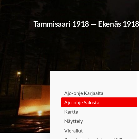
Siirry
sivun
Tammisaari 1918 — Ekenäs 191
sisältöön
Ajo-ohje Karjaalta
Ajo-ohje Salosta
Kartta
Näyttely
Vierailut