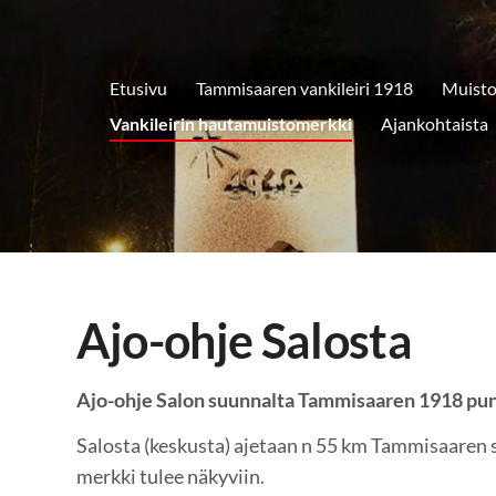
8
Etusivu
Tammisaaren vankileiri 1918
Muisto
Vankileirin hautamuistomerkki
Ajankohtaista
Ajo-ohje Salosta
Ajo-ohje Salon suunnalta Tammisaaren 1918 pu
Salosta (keskusta) ajetaan n 55 km Tammisaaren
merkki tulee näkyviin.