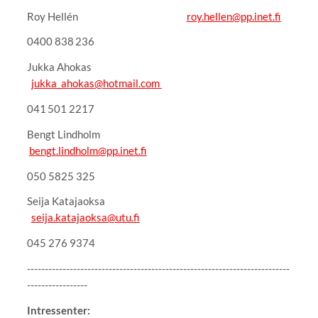
Roy Hellén
roy.hellen@pp.inet.fi
0400 838 236
Jukka Ahokas
jukka_ahokas@hotmail.com
041 501 2217
Bengt Lindholm
bengt.lindholm@pp.inet.fi
050 5825 325
Seija Katajaoksa
seija.katajaoksa@utu.fi
045 276 9374
--------------------------------------------------------------------------
-----------------
Intressenter: