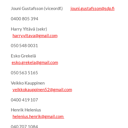
Jouni Gustafsson (viceordf.)
jouni.gustafsson@sdp.fi
0400 805 394
Harry Yltävä (sekr)
harry.yltava@gmail.com
050 548 0031
Esko Grekelä
esko.grekela@gmail.com
050 563 5165
Veikko Kauppinen
veikkokauppinen52@gmail.com
0400 419 107
Henrik Helenius
helenius.henrik@gmail.com
040 707 1084