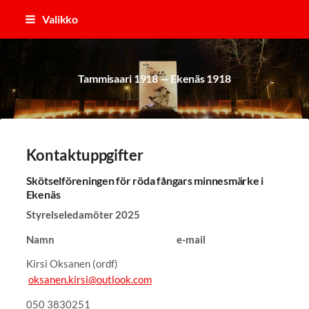
Siirry
Valikko
sivun
sisältöön
Tammisaari 1918 — Ekenäs 1918
Kontaktuppgifter
Skötselföreningen för röda fångars minnesmärke i
Ekenäs
Styrelseledamöter 2025
Namn e-mail
Kirsi Oksanen (ordf)
oksanen.kirsi@outlook.com
050 3830251