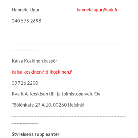
Hannele Ugur
hannele.ugur@sak.fi
040 575 2698
--------------------------------------------------------------------------
-----------------
Kaisa Koskinen kassör
kaisa.koskinen@tilikoskinen.fi
09 726 2200
Rva K.A. Koskisen tili- ja toimistopalvelu Oy
Töölönkatu 27 A 10, 00260 Helsinki
--------------------------------------------------------------------------
-----------------
Styrelsens suppleanter