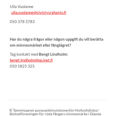
Ulla Vuolanne
ulla.vuolanne@sivistysrahasto.fi
050 378 3783
Har du några frågor eller någon uppgift du vill berätta
om minnesmärket eller fånglägret?
Tag kontakt med
Bengt Lindholm:
bengt.lindholm@pp.inet.fi
050 5825 325
©
Tammisaaren punavankimuistomerkin Hoitoyhdistys/
Skötselföreningen för röda fångars minnesmärke i Ekenäs